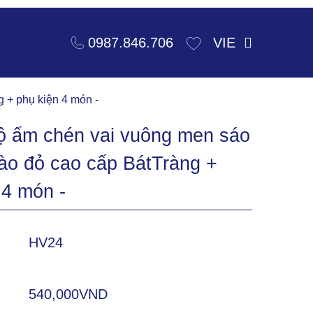
VIE
0987.846.706
 + phụ kiện 4 món -
ộ ấm chén vai vuông men sáo
ào đỏ cao cấp BátTràng +
 4 món -
HV24
540,000VND