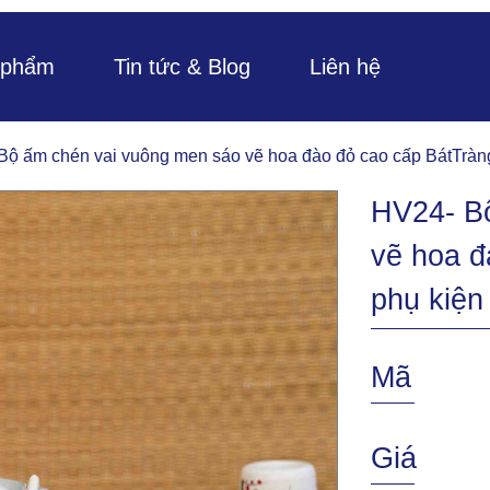
 phẩm
Tin tức & Blog
Liên hệ
Bộ ấm chén vai vuông men sáo vẽ hoa đào đỏ cao cấp BátTràng
HV24- B
vẽ hoa đ
phụ kiện
Mã
Giá