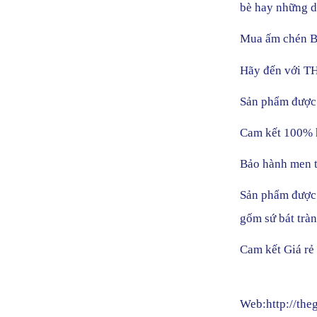
bè hay những dị
Mua ấm chén Bá
Hãy đến với 
Sản phẩm được l
Cam kết 100% h
Bảo hành men tr
Sản phẩm được 
gốm sứ bát trà
Cam kết Giá rẻ 
Web:http://the