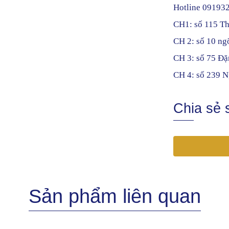
Hotline 09193
CH1: số 115 Th
CH 2: số 10 n
CH 3: số 75 Đặ
CH 4: số 239 N
Chia sẻ
Sản phẩm liên quan