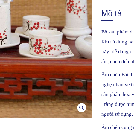
Mô tả
Bộ sản phẩm đư
Khi sử dụng bạ
này: dễ dàng ch
ấm, chén đến p
Ấm chén Bát Tr
nghệ nhân vẽ tỉ
sản phẩm hoa v
Tràng được nun
người sử dụng,
Ấm chén cũng r