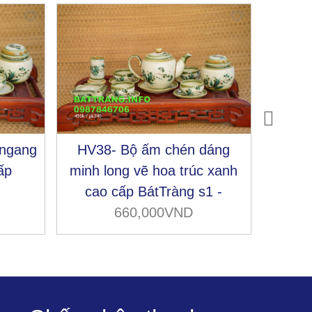
 ngang
HV38- Bộ ấm chén dáng
HV28-
ấp
minh long vẽ hoa trúc xanh
vẽ h
cao cấp BátTràng s1 -
BátTrà
660,000VND