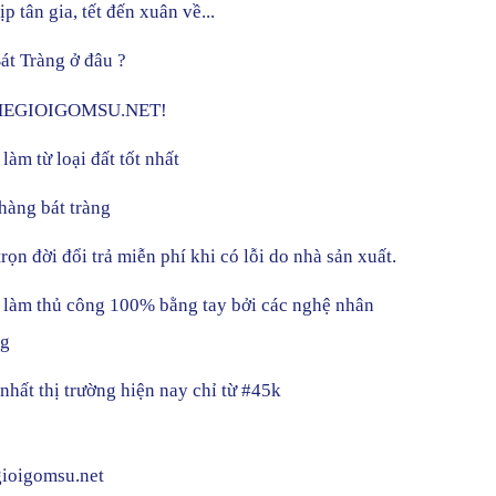
p tân gia, tết đến xuân về...
t Tràng ở đâu ?
THEGIOIGOMSU.NET!
àm từ loại đất tốt nhất
àng bát tràng
ọn đời đổi trả miễn phí khi có lỗi do nhà sản xuất.
làm thủ công 100% bằng tay bởi các nghệ nhân
ng
nhất thị trường hiện nay chỉ từ #45k
gioigomsu.net