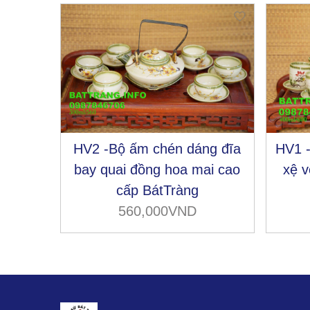
HV2 -Bộ ấm chén dáng đĩa
HV1 
bay quai đồng hoa mai cao
xệ v
cấp BátTràng
560,000VND