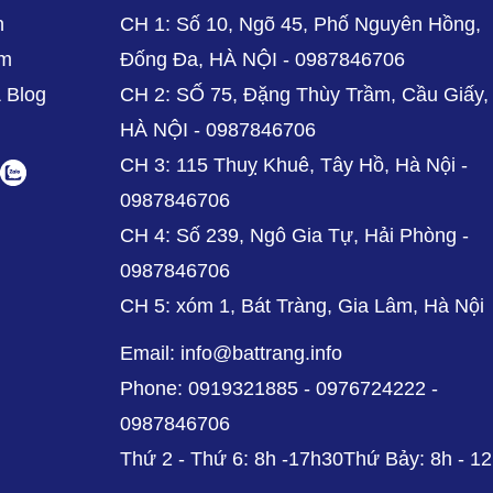
n
CH 1: Số 10, Ngõ 45, Phố Nguyên Hồng,
ẩm
Đống Đa, HÀ NỘI - 0987846706
& Blog
CH 2: SỐ 75, Đặng Thùy Trầm, Cầu Giấy,
HÀ NỘI - 0987846706
CH 3: 115 Thuỵ Khuê, Tây Hồ, Hà Nội -
0987846706
CH 4: Số 239, Ngô Gia Tự, Hải Phòng -
0987846706
CH 5: xóm 1, Bát Tràng, Gia Lâm, Hà Nội
Email: info@battrang.info
Phone: 0919321885 - 0976724222 -
0987846706
Thứ 2 - Thứ 6: 8h -17h30Thứ Bảy: 8h - 1