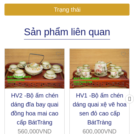
Trạng thái
Sản phẩm liên quan
HV2 -Bộ ấm chén
HV1 -Bộ ấm chén
dáng đĩa bay quai
dáng quai xệ vẽ hoa
đồng hoa mai cao
sen đỏ cao cấp
cấp BátTràng
BátTràng
560,000VND
600,000VND