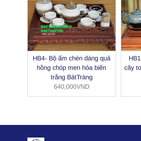
HB4- Bộ ấm chén dáng quả
HB1
hồng chóp men hỏa biến
cây t
trắng BátTràng
640,000VND