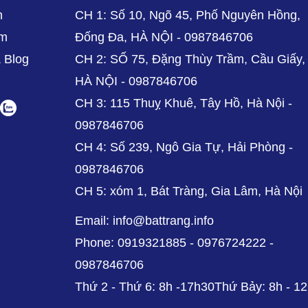
n
CH 1: Số 10, Ngõ 45, Phố Nguyên Hồng,
ẩm
Đống Đa, HÀ NỘI - 0987846706
& Blog
CH 2: SỐ 75, Đặng Thùy Trầm, Cầu Giấy,
HÀ NỘI - 0987846706
CH 3: 115 Thuỵ Khuê, Tây Hồ, Hà Nội -
0987846706
CH 4: Số 239, Ngô Gia Tự, Hải Phòng -
0987846706
CH 5: xóm 1, Bát Tràng, Gia Lâm, Hà Nội
Email: info@battrang.info
Phone: 0919321885 - 0976724222 -
0987846706
Thứ 2 - Thứ 6: 8h -17h30Thứ Bảy: 8h - 1