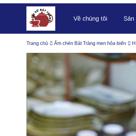
Về chúng tôi
Sản
Trang chủ
Ấm chén Bát Tràng men hỏa biến
H