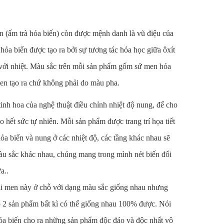
 (ấm trà hỏa biến) còn được mệnh danh là vũ điệu của
hỏa biến được tạo ra bởi sự tương tác hóa học giữa ôxít
g với nhiệt. Màu sắc trên mỗi sản phẩm gốm sứ men hỏa
en tạo ra chứ không phải do màu pha.
tinh hoa của nghệ thuật điều chỉnh nhiệt độ nung, để cho
o hết sức tự nhiên. Mỗi sản phẩm được trang trí họa tiết
ỏa biến và nung ở các nhiệt độ, các tầng khác nhau sẽ
màu sắc khác nhau, chúng mang trong mình nét biến đổi
a.
.
oại men này ở chỗ với dạng màu sắc giống nhau nhưng
 2 sản phẩm bất kì có thể giống nhau 100% được. Nói
a biến cho ra những sản phẩm độc đáo và độc nhất vô