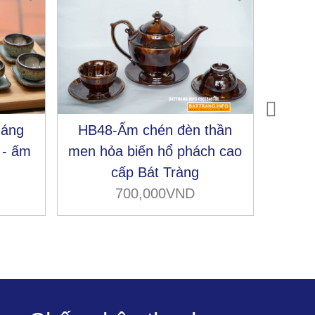
dáng
HB48-Ấm chén đèn thần
HB35
 - ấm
men hỏa biến hổ phách cao
men
cấp Bát Tràng
700,000VND