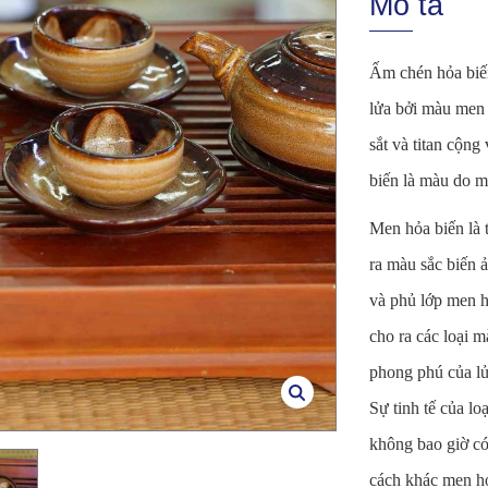
Mô tả
Ấm chén hỏa biến
lửa bởi màu men 
sắt và titan cộn
biến là màu do m
Men hỏa biến là 
ra màu sắc biến ả
và phủ lớp men h
cho ra các loại 
phong phú của lử
Sự tinh tế của l
không bao giờ có
cách khác men hỏ