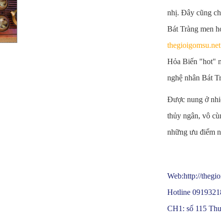
nhị. Đây cũng ch
Bát Tràng men h
thegioigomsu.net
Hỏa Biến "hot" n
nghệ nhân Bát T
Được nung ở nhiệ
thủy ngân, vô cù
những ưu điểm nổ
Web:http://thegi
Hotline 0919321
CH1: số 115 Th