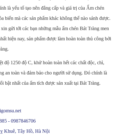
ính là yếu tố tạo nên đẳng cấp và giá trị của Ấm chén
ỏa biến mà các sản phẩm khác không thể nào sánh được.
xin gửi tới các bạn những mẫu ấm chén Bát Tràng men
hất hiện nay, sản phẩm được làm hoàn toàn thủ công bởi
ràng.
t độ 1250 độ C, khử hoàn toàn hết các chất độc, chì,
ng an toàn và đảm bảo cho người sử dụng. Đó chính là
i bật nhất của ấm tích được sản xuất tại Bát Tràng.
oigomsu.net
885 - 0987846706
uỵ Khuê, Tây Hồ, Hà Nội