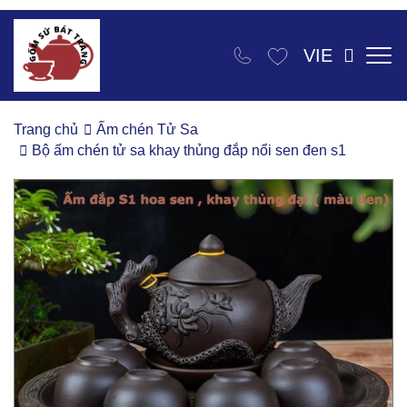
VIE
Trang chủ
Ấm chén Tử Sa
Bộ ấm chén tử sa khay thủng đắp nổi sen đen s1